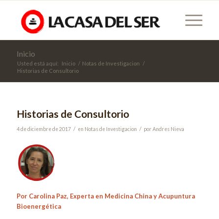
Inicio
Usted está aquí:
Inicio
/
Notas de Investigacion
/
Historias de Consultorio
Historias de Consultorio
/
/
4 de diciembre de 2017
en
Notas de Investigacion
por
Andres Nieva
Por Carolina Paz, Experta en Medicina China y Acupuntura
Bioenergética