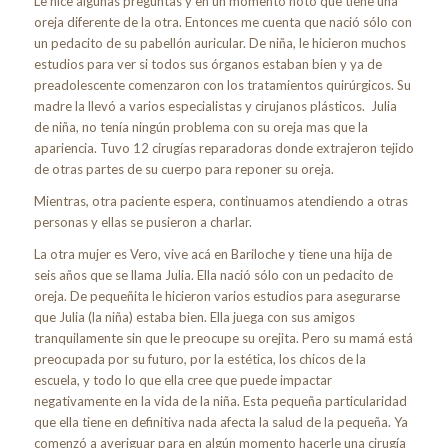
Le hice algunas preguntas y en un momento noto que tiene una
oreja diferente de la otra. Entonces me cuenta que nació sólo con
un pedacito de su pabellón auricular. De niña, le hicieron muchos
estudios para ver si todos sus órganos estaban bien y ya de
preadolescente comenzaron con los tratamientos quirúrgicos. Su
madre la llevó a varios especialistas y cirujanos plásticos. Julia
de niña, no tenía ningún problema con su oreja mas que la
apariencia. Tuvo 12 cirugías reparadoras donde extrajeron tejido
de otras partes de su cuerpo para reponer su oreja.
Mientras, otra paciente espera, continuamos atendiendo a otras
personas y ellas se pusieron a charlar.
La otra mujer es Vero, vive acá en Bariloche y tiene una hija de
seis años que se llama Julia. Ella nació sólo con un pedacito de
oreja. De pequeñita le hicieron varios estudios para asegurarse
que Julia (la niña) estaba bien. Ella juega con sus amigos
tranquilamente sin que le preocupe su orejita. Pero su mamá está
preocupada por su futuro, por la estética, los chicos de la
escuela, y todo lo que ella cree que puede impactar
negativamente en la vida de la niña. Esta pequeña particularidad
que ella tiene en definitiva nada afecta la salud de la pequeña. Ya
comenzó a averiguar para en algún momento hacerle una cirugía