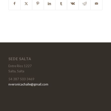
SEDE SALTA
Entre Ríos 1227
Salta, Salta
54 387 503 3469
nveronicachaile@gmail.com