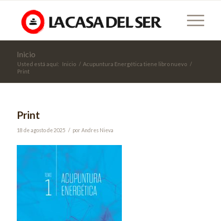
Inicio
Usted está aquí:
Inicio
/
Acupuntura Energética tiene libro nuevo
/
Print
Print
/
18 de agosto de 2025
por
Andres Nieva