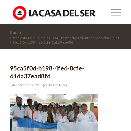
Inicio
Usted está aquí:
Inicio
/
CUBA – Perfeccionamiento en Medicina China
/
95ca5f0d-b198-4fe6-8cfe-61da37ead8fd
95ca5f0d-b198-4fe6-8cfe-
61da37ead8fd
/
8 de febrero de 2020
por
Andres Nieva