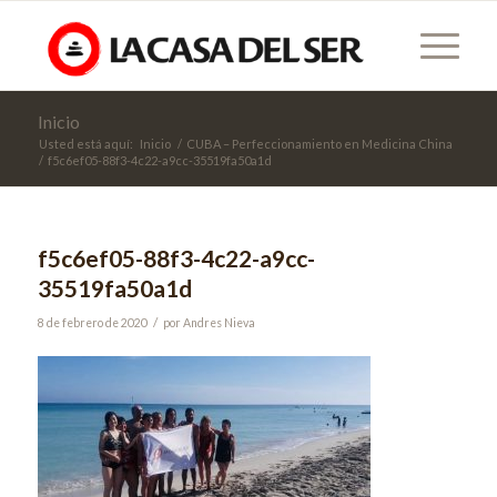
Inicio
Usted está aquí:
Inicio
/
CUBA – Perfeccionamiento en Medicina China
/
f5c6ef05-88f3-4c22-a9cc-35519fa50a1d
f5c6ef05-88f3-4c22-a9cc-
35519fa50a1d
/
8 de febrero de 2020
por
Andres Nieva