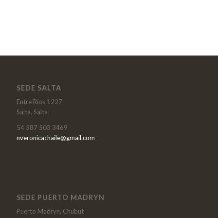
SEDE SALTA
Entre Ríos 1227
Salta, Salta
54 387 503 3469
nveronicachaile@gmail.com
SEDE PUERTO MADRYN
Puerto Madryn, Chubut