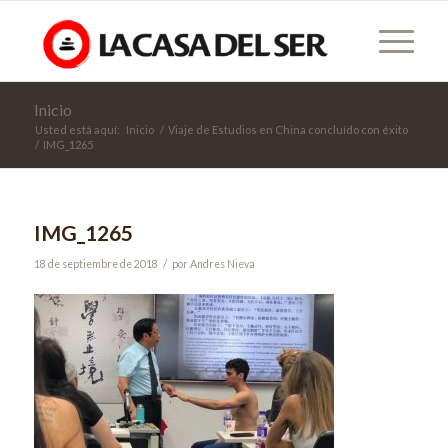
Inicio
Usted está aquí:
Inicio
/
Viaje de Estudios en China concluído con éxito
/
IMG_1265
IMG_1265
/
18 de septiembre de 2018
por
Andres Nieva