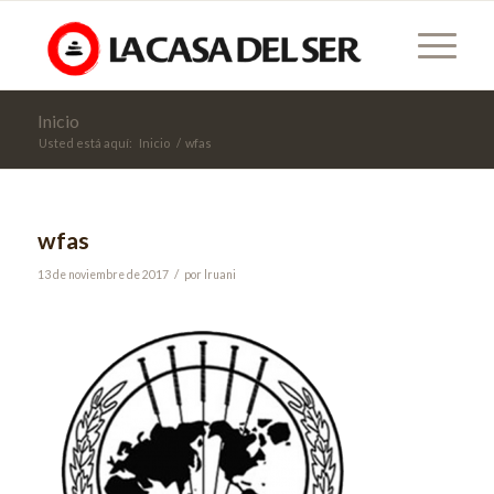
Inicio
Usted está aquí:
Inicio
/
wfas
wfas
/
13 de noviembre de 2017
por
lruani