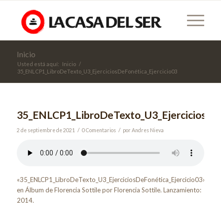
Inicio
Usted está aquí:
Inicio
/
35_ENLCP1_LibroDeTexto_U3_EjerciciosDeFonética_Ejercicio03
35_ENLCP1_LibroDeTexto_U3_EjerciciosDeF
/
/
2 de septiembre de 2021
0 Comentarios
por
Andres Nieva
«35_ENLCP1_LibroDeTexto_U3_EjerciciosDeFonética_Ejercicio03»
en Álbum de Florencia Sottile por Florencia Sottile. Lanzamiento:
2014.