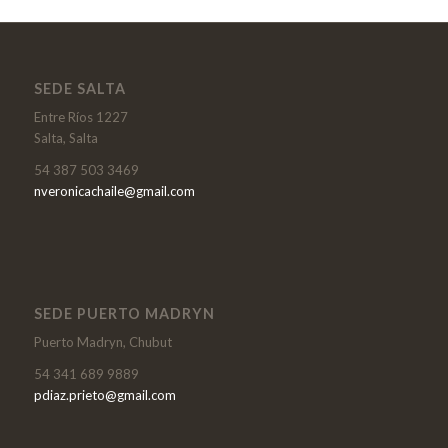
SEDE SALTA
Entre Ríos 1227
Salta, Salta
54 387 503 3469
nveronicachaile@gmail.com
SEDE PUERTO MADRYN
Puerto Madryn, Chubut
54 341 689 9889
pdiaz.prieto@gmail.com