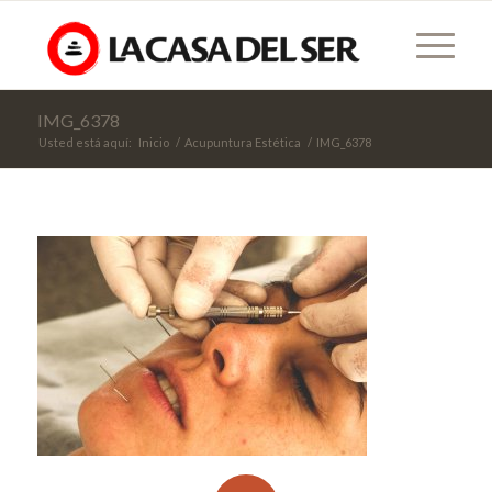
IMG_6378
Usted está aquí:
Inicio
/
Acupuntura Estética
/
IMG_6378