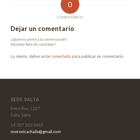
0
COMENTARIOS
Dejar un comentario
¿Quieres unirte a la conversación?
Siéntete libre de contribuir!
Lo siento, debes estar
conectado
para publicar un comentario.
SEDE SALTA
Entre Ríos 1227
Salta, Salta
54 387 503 3469
nveronicachaile@gmail.com