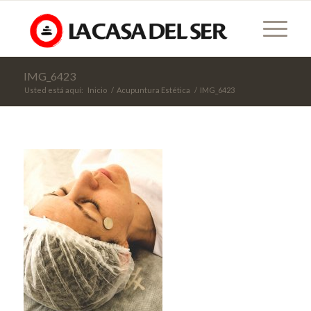
IMG_6423
Usted está aquí:
Inicio
/
Acupuntura Estética
/
IMG_6423