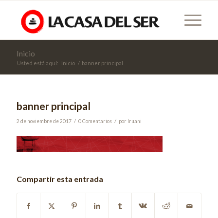
Inicio
Usted está aquí:
Inicio
/
banner principal
banner principal
/
/
2 de noviembre de 2017
0 Comentarios
por
lruani
Compartir esta entrada