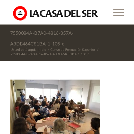
7558084A-B7A0-4816-857A-
A8DE464C81BA_1_105_c
Usted está aquí:
Inicio
/
Curso de Formación Superior
/
7558084A-B7A0-4816-857A-A8DE464C81BA_1_105_c