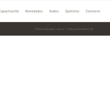
Capacitación
Novedades
Sedes
Quinttos
Contacto
Usted está aquí:
Inicio
/
cubo_novedades-03