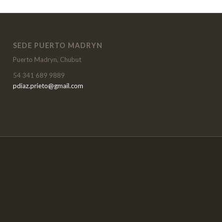
SEDE PUERTO MADRYN
Puerto Madryn, Chubut
54 341 689 9889
pdiaz.prieto@gmail.com