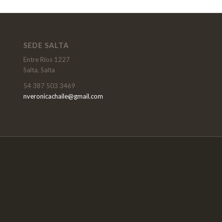
SEDE SALTA
Entre Ríos 1227
Salta, Salta
54 387 503 3469
nveronicachaile@gmail.com