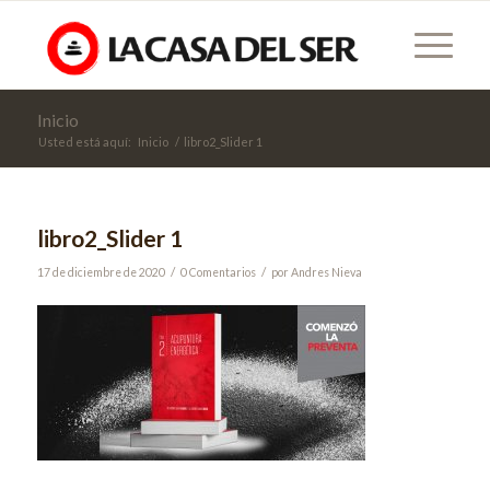
Inicio
Usted está aquí:
Inicio
/
libro2_Slider 1
libro2_Slider 1
/
/
17 de diciembre de 2020
0 Comentarios
por
Andres Nieva