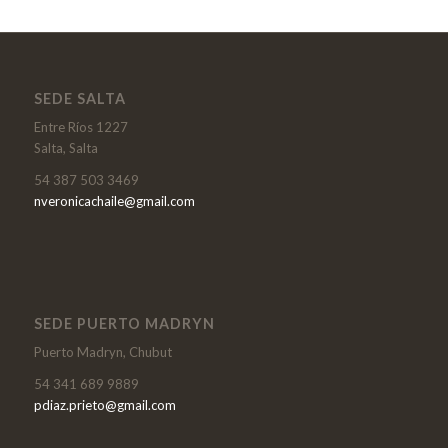
SEDE SALTA
Entre Ríos 1227
Salta, Salta
54 387 503 3469
nveronicachaile@gmail.com
SEDE PUERTO MADRYN
Puerto Madryn, Chubut
54 341 689 9889
pdiaz.prieto@gmail.com