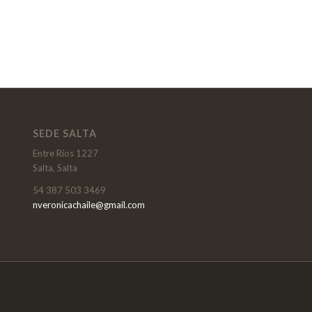
SEDE SALTA
Entre Ríos 1227
Salta, Salta
54 387 503 3469
nveronicachaile@gmail.com