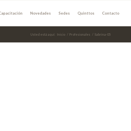
Capacitación
Novedades
Sedes
Quinttos
Contacto
Usted está aquí:
Inicio
/
Profesionales
/
Sabrina-05