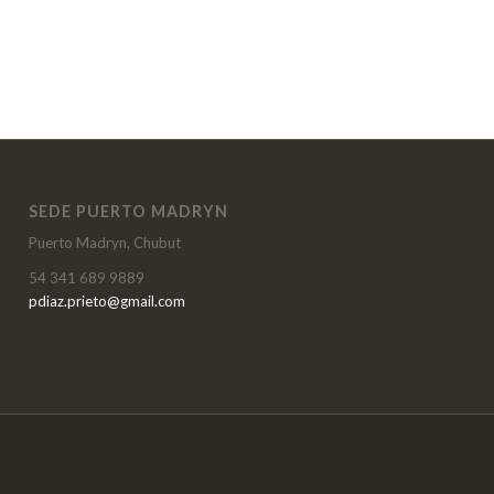
SEDE PUERTO MADRYN
Puerto Madryn, Chubut
54 341 689 9889
pdiaz.prieto@gmail.com