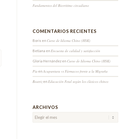
Fundamentos del Biorritimo circadiano
COMENTARIOS RECIENTES
Curso de Idioma Chino (HSK)
Boris
en
Encuesta de calidad y satisfacción
Betiana
en
Curso de Idioma Chino (HSK)
Gloria Hernández
en
Pía
Acupuntura vs Fármacos frente a la Migraña
en
Beatriz
Educación Fetal según los clásicos chinos
en
ARCHIVOS