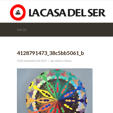
Inicio
4128791473_38c5bb5061_b
/
29 de noviembre de 2017
por
Andres Nieva