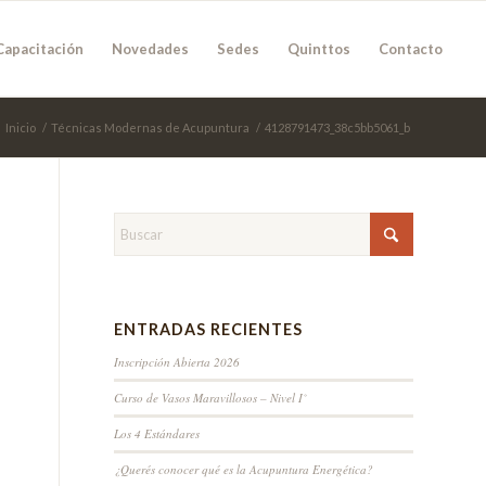
Capacitación
Novedades
Sedes
Quinttos
Contacto
Inicio
/
Técnicas Modernas de Acupuntura
/
4128791473_38c5bb5061_b
ENTRADAS RECIENTES
Inscripción Abierta 2026
Curso de Vasos Maravillosos – Nivel I˚
Los 4 Estándares
¿Querés conocer qué es la Acupuntura Energética?