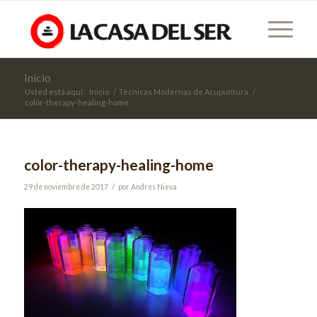
Inicio
Usted está aquí:
Inicio
/
Técnicas Modernas de Acupuntura
/
color-therapy-healing-home
color-therapy-healing-home
/
29 de noviembre de 2017
por
Andres Nieva