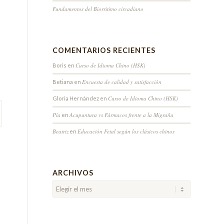
Fundamentos del Biorritimo circadiano
COMENTARIOS RECIENTES
Curso de Idioma Chino (HSK)
Boris
en
Encuesta de calidad y satisfacción
Betiana
en
Curso de Idioma Chino (HSK)
Gloria Hernández
en
Pía
Acupuntura vs Fármacos frente a la Migraña
en
Beatriz
Educación Fetal según los clásicos chinos
en
ARCHIVOS