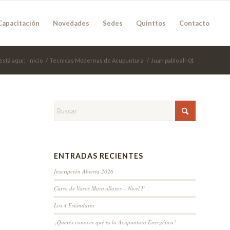
Capacitación
Novedades
Sedes
Quinttos
Contacto
está aquí:
Inicio
/
Técnicas Modernas de Acupuntura
/
Juan pablo ali-01
ENTRADAS RECIENTES
Inscripción Abierta 2026
Curso de Vasos Maravillosos – Nivel I˚
Los 4 Estándares
¿Querés conocer qué es la Acupuntura Energética?