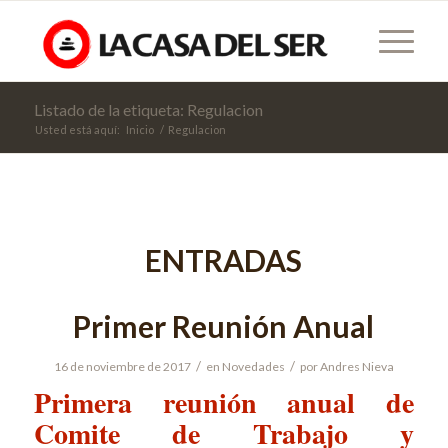
Listado de la etiqueta: Regulacion
Usted está aquí:
Inicio
/
Regulacion
ENTRADAS
Primer Reunión Anual
/
/
16 de noviembre de 2017
en
Novedades
por
Andres Nieva
Primera reunión anual de
Comite de Trabajo y