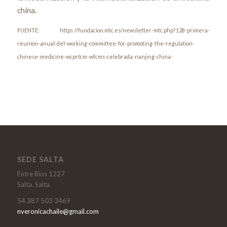
china.
FUENTE: https://fundacion.mtc.es/newsletter-mtc.php?128-primera-
reunion-anual-del-working-committee-for-promoting-the-regulation-
chinese-medicine-wcprtcm-wfcms-celebrada-nanjing-china-
SEDE SALTA
Entre Ríos 1227
Salta, Salta
54 387 503 3469
nveronicachaile@gmail.com