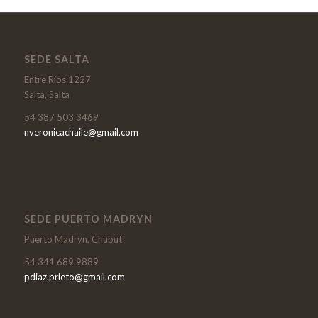
SEDE SALTA
Entre Ríos 1227
Salta, Salta
54 387 503 3469
nveronicachaile@gmail.com
SEDE PUERTO MADRYN
Puerto Madryn, Chubut
54 341 689 9889
pdiaz.prieto@gmail.com