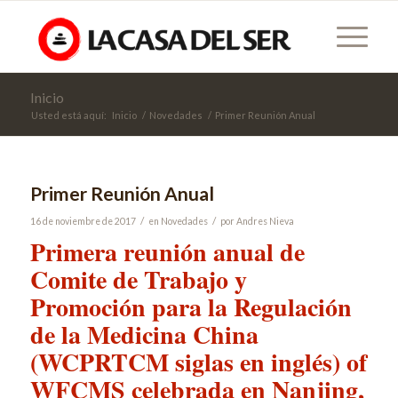
Inicio
Usted está aquí:
Inicio
/
Novedades
/
Primer Reunión Anual
Primer Reunión Anual
/
/
16 de noviembre de 2017
en
Novedades
por
Andres Nieva
Primera reunión anual de
Comite de Trabajo y
Promoción para la Regulación
de la Medicina China
(WCPRTCM siglas en inglés) of
WFCMS celebrada en Nanjing,