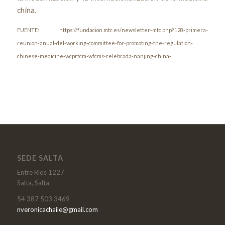
china.
FUENTE: https://fundacion.mtc.es/newsletter-mtc.php?128-primera-
reunion-anual-del-working-committee-for-promoting-the-regulation-
chinese-medicine-wcprtcm-wfcms-celebrada-nanjing-china-
SEDE SALTA
Entre Ríos 1227
Salta, Salta
54 387 503 3469
nveronicachaile@gmail.com