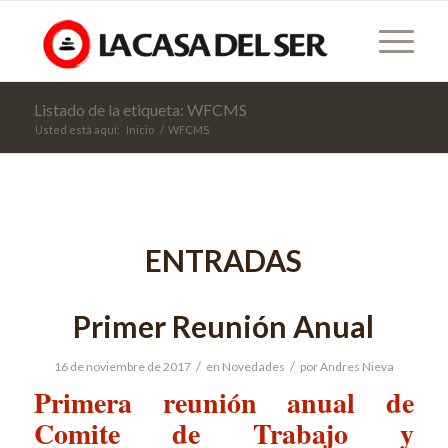
Listado de la etiqueta: WFCMS
Usted está aquí:
Inicio
/
WFCMS
ENTRADAS
Primer Reunión Anual
/
/
16 de noviembre de 2017
en
Novedades
por
Andres Nieva
Primera reunión anual de
Comite de Trabajo y